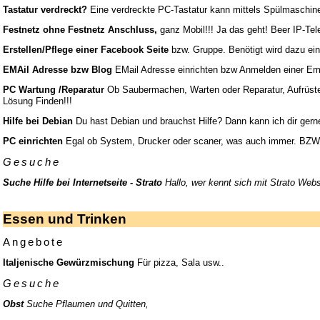
Tastatur verdreckt?
Eine verdreckte PC-Tastatur kann mittels Spülmaschine w
Festnetz ohne Festnetz Anschluss,
ganz Mobil!!! Ja das geht! Beer IP-Tel
Erstellen/Pflege einer Facebook Seite
bzw. Gruppe. Benötigt wird dazu ei
EMAil Adresse bzw Blog
EMail Adresse einrichten bzw Anmelden einer Ema
PC Wartung /Reparatur
Ob Saubermachen, Warten oder Reparatur, Aufrüsten
Lösung Finden!!!
Hilfe bei Debian
Du hast Debian und brauchst Hilfe? Dann kann ich dir gern
PC einrichten
Egal ob System, Drucker oder scaner, was auch immer. BZW a
Gesuche
Suche Hilfe bei Internetseite - Strato
Hallo, wer kennt sich mit Strato Webs
Essen und Trinken
Angebote
Italjenische Gewürzmischung
Für pizza, Sala usw..
Gesuche
Obst
Suche Pflaumen und Quitten,