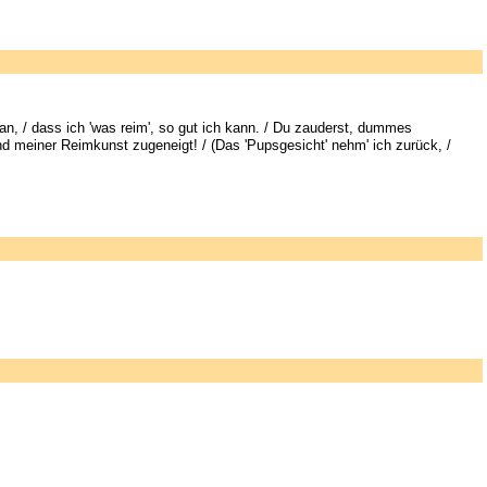
an, / dass ich 'was reim', so gut ich kann. / Du zauderst, dummes
 und meiner Reimkunst zugeneigt! / (Das 'Pupsgesicht' nehm' ich zurück, /