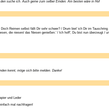
den suche ich. Auch gerne zum selber Ernden. Am besten wäre in Hof
och Reimen selbst fällt Dir sehr schwer? / Drum biet' ich Dir im Tauschring 
iesen, die niesen/ das Niesen genießen.' / Ich hoff', Du bist nun überzeugt /
anden kennt, möge sich bitte melden. Danke!
pier und Leder
einfach mal nachfragen!