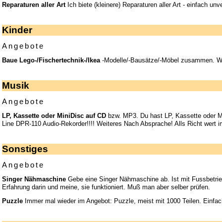
Reparaturen aller Art
Ich biete (kleinere) Reparaturen aller Art - einfach unv
Kinder
Angebote
Baue Lego-/Fischertechnik-/Ikea
-Modelle/-Bausätze/-Möbel zusammen. We
Musik
Angebote
LP, Kassette oder MiniDisc auf CD
bzw. MP3. Du hast LP, Kassette oder M
Line DPR-110 Audio-Rekorder!!!! Weiteres Nach Absprache! Alls Richt wert 
Sonstiges
Angebote
Singer Nähmaschine
Gebe eine Singer Nähmaschine ab. Ist mit Fussbetrie
Erfahrung darin und meine, sie funktioniert. Muß man aber selber prüfen.
Puzzle
Immer mal wieder im Angebot: Puzzle, meist mit 1000 Teilen. Einfac