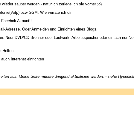
ieder sauber werden - natürlich zerlege ich sie vorher ;o)
efonie(VoIp) bzw GSM. Wie verrate ich dir
n Facebok Akaunt!!
il-Adresse. Oder Anmelden und Einrichten eines Blogs.
. Neur DVD/CD Brenner oder Laufwerk, Arbeitsspeicher oder einfach nur Neue 
e Helfen
uch Interenet einrichten
eiten aus. Meine Seite müsste dringend aktualisiert werden. - siehe Hyperlin