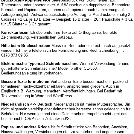
Druck-Scan- Kopierservice
Biete Ausdruck von Dokumenten auf
Tintenstrahl- oder Laserdrucker. Auf Wunsch auch doppelseitig. Besondere
Formate und Papiersorten, scanen und kopieren, auch Laminierung auf
Anfrage möglich. Aufwandspauschale pro Auftrag für Ausdrucke einmalig 2
Crossies +2 Cr. je 10 Blätter --- Beispiel: 15 Blätter = 2Cr. Pauschale + 3 Cr.
für 15 Blätter = 5 Cr. gesamt
Korrekturlesen
Ich überprüfe Ihre Texte auf Orthographie, korrekte
Zeichensetzung, verständlichen Satzbau.
Hilfe beim Briefeschreiben
Muss ein Brief oder ein Text rasch aufgesetzt
werden: Ich helfe telefonisch bei Formulierung und Rechtschreibung. T.
0178 873 09 85
Elektronische Typenrad-Schreibmaschine
Wer hat Verwendung für eine
gut erhaltene Schreibmaschine? Modell brother CE-550.
Bedienungsanleitung ist vorhanden.
Bessere Texte formulieren
Vorhandene Texte besser machen - packend
formulieren, nachvollziehbar erklären, ansprechend gliedern. Auch in
Englisch z.B. Werbung, Memoiren, Veröffentlichungen. Bei Bedarf mit
Textverarbeitung in Word und WordPress
Niederländisch <-> Deutsch
Niederländisch ist meine Muttersprache. Bin
nicht allgemein vereidigt aber dolmetsche/übersetze schon gelegentlich für
Behörden. Nur wenn jemand einen Dolmetscherstempel braucht geht das
bei mir nicht. CR/P nach Zeitaufwand/St.
Papier- und andere Kriege
Helfe Schriftstücke von Behörden, Anwälten,
Hausverwaltungen, Versicherungen etc. zu verstehen und angemessen