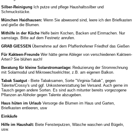
Silber-Reinigung
Ich putze und pflege Haushaltssilber und
Schmuckstücke.
München Haidhausen:
Wenn Sie abwesend sind, leere ich den Briefkasten
und gieße die Blumen.
Mithilfe in der Küche
Helfe beim Kochen, Backen und Einmachen. Nur
samstags. Bitte auf dem Festnetz anrufen.
GRAB GIESSEN
Übernehme auf dem Pfaffenhofener Friedhof das Gießen
Für Kakteen-Freunde
Wer hätte gerne Ableger von verschiedenen Kakteen-
Arten? Sie blühen auch!
Beratung für kleine Solarstromanlage:
Reduzierung der Stromrechnung
mit Solarmodul und Mikrowechselrichter, z.B. am eigenen Balkon.
Tabak Saatgut
- Biete Tabaksamen, Sorte "Virginia-Tabak", gegen
Talente/Crossy's und ggf. Unkostenerstattung bei Versand. Auch gerne im
Tausch gegen andere Sorten. Es sind auch mitunter bereits vorgezogene
Pflanzen an Abholer gegen Talente abzugeben.
Haus hüten im Urlaub
Versorge die Blumen im Haus und Garten,
Briefkasten entleeren, usw
Einkäufe
Hilfe im Haushalt:
Biete Fensterputzen, Wäsche waschen und Bügeln,
usw.