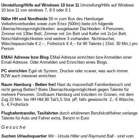
Umstellung/Hilfe auf Windows 10 bzw 11
Umstellung/Hilfe auf Windows
10 bzw 11 von windows 7, 8.0 oder 8.1
Nähe HH und Nordheide
50 m zum Bus des Hamburger
Verkehrsverbundes sowie zum Erixx (500m) biete ich folgende
Übernachtrungsmöglichkeiten: ausgebauter Dachboden: 4 Personen,
Zimmer mit 130er Bett, Zimmer mit 1m Bett und Keller mit 2x1m Bett.
Notschlafmöglichkeiten sind weitere 3 vorhanden. Nichtraucher,
Wäschepauschale € 2,--, Frühstück € 4,-- für 90 Talente ( 1Std. 30 Min.) pro
Person
EMAil Adresse bzw Blog
EMail Adresse einrichten bzw Anmelden einer
Email-Adresse. Oder Anmelden und Einrichten eines Blogs.
PC einrichten
Egal ob System, Drucker oder scaner, was auch immer.
BZW auch Interenet einrichten
Raum Hamburg - Betten frei!
Hast du massenhaft Familienbesuch und
nicht genug Betten? Biete Übernachtungsmöglichkeit gegen Talente für
mehrere Personen, Großraum Hamburg und trotzdem im Grünen, mit dem
Zug 23 Min. bis HH Hbf,90 Tal/1,5 Std. pP, falls gewünscht: 2,- € Wäsche,
5,- € Frühstück
Flughafentransfer, Taxifahrten
durch erfahrenen Berufskraftfahrer;verlange
Talente für Auto und Fahrer extra, Benzin in Euro
Gesuche
Suchen Urlaubsquartier
Wir - Ursula Hiller und Raymund Ball - sind vom