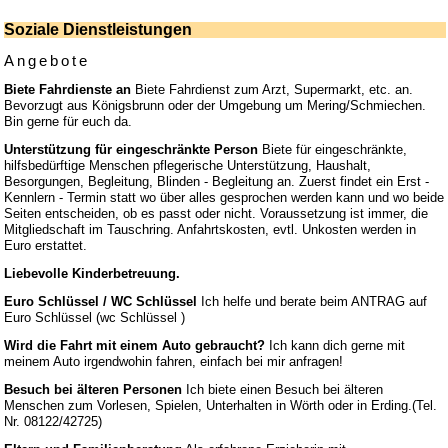
Soziale Dienstleistungen
Angebote
Biete Fahrdienste an
Biete Fahrdienst zum Arzt, Supermarkt, etc. an.
Bevorzugt aus Königsbrunn oder der Umgebung um Mering/Schmiechen.
Bin gerne für euch da.
Unterstützung für eingeschränkte Person
Biete für eingeschränkte,
hilfsbedürftige Menschen pflegerische Unterstützung, Haushalt,
Besorgungen, Begleitung, Blinden - Begleitung an. Zuerst findet ein Erst -
Kennlern - Termin statt wo über alles gesprochen werden kann und wo beide
Seiten entscheiden, ob es passt oder nicht. Voraussetzung ist immer, die
Mitgliedschaft im Tauschring. Anfahrtskosten, evtl. Unkosten werden in
Euro erstattet.
Liebevolle Kinderbetreuung.
Euro Schlüssel / WC Schlüssel
Ich helfe und berate beim ANTRAG auf
Euro Schlüssel (wc Schlüssel )
Wird die Fahrt mit einem Auto gebraucht?
Ich kann dich gerne mit
meinem Auto irgendwohin fahren, einfach bei mir anfragen!
Besuch bei älteren Personen
Ich biete einen Besuch bei älteren
Menschen zum Vorlesen, Spielen, Unterhalten in Wörth oder in Erding.(Tel.
Nr. 08122/42725)