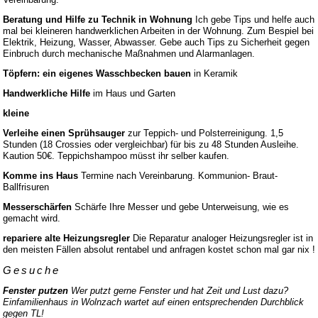
Beratung und Hilfe zu Technik in Wohnung
Ich gebe Tips und helfe auch
mal bei kleineren handwerklichen Arbeiten in der Wohnung. Zum Bespiel bei
Elektrik, Heizung, Wasser, Abwasser. Gebe auch Tips zu Sicherheit gegen
Einbruch durch mechanische Maßnahmen und Alarmanlagen.
Töpfern: ein eigenes Wasschbecken bauen
in Keramik
Handwerkliche Hilfe
im Haus und Garten
kleine
Verleihe einen Sprühsauger
zur Teppich- und Polsterreinigung. 1,5
Stunden (18 Crossies oder vergleichbar) für bis zu 48 Stunden Ausleihe.
Kaution 50€. Teppichshampoo müsst ihr selber kaufen.
Komme ins Haus
Termine nach Vereinbarung. Kommunion- Braut-
Ballfrisuren
Messerschärfen
Schärfe Ihre Messer und gebe Unterweisung, wie es
gemacht wird.
repariere alte Heizungsregler
Die Reparatur analoger Heizungsregler ist in
den meisten Fällen absolut rentabel und anfragen kostet schon mal gar nix !
Gesuche
Fenster putzen
Wer putzt gerne Fenster und hat Zeit und Lust dazu?
Einfamilienhaus in Wolnzach wartet auf einen entsprechenden Durchblick
gegen TL!