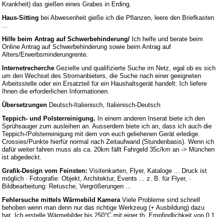
Krankheit) das gießen eines Grabes in Erding.
Haus-Sitting
bei Abwesenheit gieße ich die Pflanzen, leere den Briefkasten
...
Hilfe beim Antrag auf Schwerbehinderung/
Ich helfe und berate beim
Online Antrag auf Schwerbehinderung sowie beim Antrag auf
Alters/Erwerbsminderungrente.
Internetrecherche
Gezielte und qualifizierte Suche im Netz, egal ob es sich
um den Wechsel des Stromanbieters, die Suche nach einer geeigneten
Arbeitsstelle oder ein Ersatzteil für ein Haushaltsgerät handelt: Ich liefere
Ihnen die erforderlichen Informationen.
Übersetzungen
Deutsch-Italienisch, Italienisch-Deutsch
Teppich- und Polsterreinigung.
In einem anderen Inserat biete ich den
Sprühsauger zum ausleihen an. Ausserdem biete ich an, dass ich auch die
Teppich-/Polsterreinigung mit dem von euch geliehenen Gerät erledige.
Crossies/Punkte hierfür normal nach Zeitaufwand (Stundenbasis). Wenn ich
dafür weiter fahren muss als ca. 20km fällt Fahrgeld 35c/km an -> München
ist abgedeckt.
Grafik-Design vom Feinsten:
Visitenkarten, Flyer, Kataloge ... Druck ist
möglich · Fotografie: Objekt, Architektur, Events ... z. B. für Flyer, ·
Bildbearbeitung: Retusche, Vergrößerungen ...
Fehlersuche mittels Wärmebild Kamera
Viele Probleme sind schnell
behoben wenn man denn nur das richtige Werkzeug (+ Ausbildung) dazu
hat. Ich erstelle Wärmebilder bis 250°C mit einer th. Empfindlichkeit von 0,1