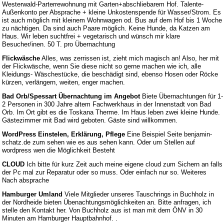
Westerwald-Parterrewohnung mit Garten+abschliebarem Hof. Talente-
Außenkonto per Absprache + kleine Unkostenspende für Wasser/Strom. Es
ist auch möglich mit kleinem Wohnwagen od. Bus auf dem Hof bis 1 Woche
zu nächtigen. Da sind auch Paare möglich. Keine Hunde, da Katzen am
Haus. Wir leben suchtfrei + vegetarisch und wünsch mir klare
Besucher/inen. 50 T. pro Übernachtung
Flickwäsche
Alles, was zerrissen ist, zieht mich magisch an! Also, her mit
der Flickwäsche, wenn Sie diese nicht so gerne machen wie ich, alle
Kleidungs- Wäschestücke, die beschädigt sind, ebenso Hosen oder Röcke
kürzen, verlängern, weiten, enger machen.
Bad Orb/Spessart Übernachtung im Angebot
Biete Übernachtungen für 1-
2 Personen in 300 Jahre altem Fachwerkhaus in der Innenstadt von Bad
Orb. Im Ort gibt es die Toskana Therme. Im Haus leben zwei kleine Hunde.
Gästezimmer mit Bad wird geboten. Gäste sind willkommen.
WordPress Einstelen, Erklärung, Pflege
Eine Beispiel Seite benjamin-
schatz.de zum sehen wie es aus sehen kann. Oder um Stellen auf
wordpress wen die Möglichkeit Besteht
CLOUD
Ich bitte für kurz Zeit auch meine eigene cloud zum Sichern an falls
der Pc mal zur Reparatur oder so muss. Oder einfach nur so. Weiteres
Nach absprache
Hamburger Umland
Viele Mitglieder unseres Tauschrings in Buchholz in
der Nordheide bieten Übenachtungsmöglichkeiten an. Bitte anfragen, ich
stelle den Kontakt her. Von Buchholz aus ist man mit dem ÖNV in 30
Minuten am Hamburger Hauptbahnhof. .