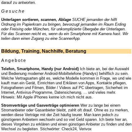
darauf zu antworten.
Gesuche
Unterlagen sortieren, scannen, Ablage
SUCHE jemanden der hilft
Ordnung im Papierkram zu bringen, bevorzugt jemanden im Raum Erding
oder Freising oder München, für unkomplizierte Übergabe der Unterlagen.
Für das Scannen reicht es, wenn du ein Smartphone mit Kamera hast. Wir
teilen dann einen Zugang zu eine ScannerApp.
Bildung, Training, Nachhilfe, Beratung
Angebote
Telefon, Smartphone, Handy (nur Android)
Ich biete an, bei der Auswahl
und Bedienung moderner Android-Mobiltelefone (Handys) behilflich zu sein.
Welche Vertragsarten gibt es, welche Modelle kommen in Frage, wo und wie
kauft man ein Gerät, Einrichten und Erklären von Apps, Kontakte pflegen,
Fotografieren und Filmen, Bilder / Videos auf PC übertragen, Sicherheit im
Internet, Antivirus-Programme, Datensicherung, ... und vieles mehr.
Hinweis: Mit Apple iPhones kenne ich mich nicht aus.
Stromverträge und Gasverträge optimieren
Wer zu lange bei einem
Stromanbieter oder Gasanbieter bleibt, zahlt oft drauf. Ohne es zu merken,
werden diese Verträge mit der Zeit häufig teurer. Man kann jedoch zu
günstigeren Anbietern wechseln und so viel Geld sparen. Ich biete hier an,
dieses Vorgehen zu erklären und einen günstigen Anbieter zu finden und den
Wechsel zu begleiten. Stichwörter: Check24, Verivox