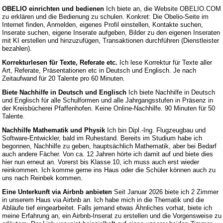
OBELIO einrichten und bedienen
Ich biete an, die Website OBELIO.COM
zu erklären und die Bedienung zu schulen. Konkret: Die Obelio-Seite im
Internet finden, Anmelden, eigenes Profil einstellen, Kontakte suchen,
Inserate suchen, eigene Inserate aufgeben, Bilder zu den eigenen Inseraten
mit KI erstellen und hinzuzufügen, Transaktionen durchführen (Dienstleister
bezahlen).
Korrekturlesen für Texte, Referate etc.
Ich lese Korrektur für Texte aller
Art, Referate, Präsentationen etc in Deutsch und Englisch. Je nach
Zeitaufwand für 20 Talente pro 60 Minuten.
Biete Nachhilfe in Deutsch und Englisch
Ich biete Nachhilfe in Deutsch
und Englisch für alle Schulformen und alle Jahrgangsstufen in Präsenz in
der Kreisbücherei Pfaffenhofen. Keine Online-Nachhilfe. 90 Minuten für 50
Talente.
Nachhilfe Mathematik und Physik
Ich bin Dipl.-Ing. Flugzeugbau und
Software-Entwickler, bald im Ruhestand. Bereits im Studium habe ich
begonnen, Nachhilfe zu geben, hauptsächlich Mathematik, aber bei Bedarf
auch andere Fächer. Von ca. 12 Jahren hörte ich damit auf und biete dies
hier nun erneut an. Vorerst bis Klasse 10, ich muss auch erst wieder
reinkommen. Ich komme gerne ins Haus oder die Schüler können auch zu
uns nach Reinbek kommen.
Eine Unterkunft via Airbnb anbieten
Seit Januar 2026 biete ich 2 Zimmer
in unserem Haus via Airbnb an. Ich habe mich in die Thematik und die
Abläufe tief eingearbeitet. Falls jemand etwas Ähnliches vorhat, biete ich
meine Erfahrung an, ein Airbnb-Inserat zu erstellen und die Vorgensweise zu