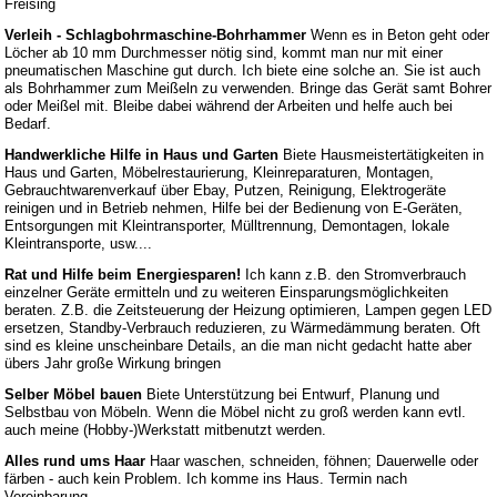
Freising
Verleih - Schlagbohrmaschine-Bohrhammer
Wenn es in Beton geht oder
Löcher ab 10 mm Durchmesser nötig sind, kommt man nur mit einer
pneumatischen Maschine gut durch. Ich biete eine solche an. Sie ist auch
als Bohrhammer zum Meißeln zu verwenden. Bringe das Gerät samt Bohrer
oder Meißel mit. Bleibe dabei während der Arbeiten und helfe auch bei
Bedarf.
Handwerkliche Hilfe in Haus und Garten
Biete Hausmeistertätigkeiten in
Haus und Garten, Möbelrestaurierung, Kleinreparaturen, Montagen,
Gebrauchtwarenverkauf über Ebay, Putzen, Reinigung, Elektrogeräte
reinigen und in Betrieb nehmen, Hilfe bei der Bedienung von E-Geräten,
Entsorgungen mit Kleintransporter, Mülltrennung, Demontagen, lokale
Kleintransporte, usw....
Rat und Hilfe beim Energiesparen!
Ich kann z.B. den Stromverbrauch
einzelner Geräte ermitteln und zu weiteren Einsparungsmöglichkeiten
beraten. Z.B. die Zeitsteuerung der Heizung optimieren, Lampen gegen LED
ersetzen, Standby-Verbrauch reduzieren, zu Wärmedämmung beraten. Oft
sind es kleine unscheinbare Details, an die man nicht gedacht hatte aber
übers Jahr große Wirkung bringen
Selber Möbel bauen
Biete Unterstützung bei Entwurf, Planung und
Selbstbau von Möbeln. Wenn die Möbel nicht zu groß werden kann evtl.
auch meine (Hobby-)Werkstatt mitbenutzt werden.
Alles rund ums Haar
Haar waschen, schneiden, föhnen; Dauerwelle oder
färben - auch kein Problem. Ich komme ins Haus. Termin nach
Vereinbarung.