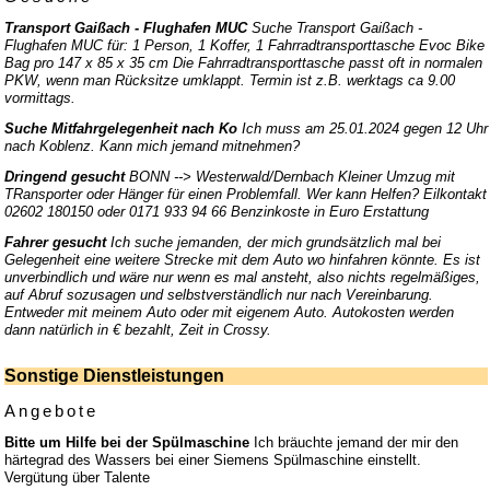
Transport Gaißach - Flughafen MUC
Suche Transport Gaißach -
Flughafen MUC für: 1 Person, 1 Koffer, 1 Fahrradtransporttasche Evoc Bike
Bag pro 147 x 85 x 35 cm Die Fahrradtransporttasche passt oft in normalen
PKW, wenn man Rücksitze umklappt. Termin ist z.B. werktags ca 9.00
vormittags.
Suche Mitfahrgelegenheit nach Ko
Ich muss am 25.01.2024 gegen 12 Uhr
nach Koblenz. Kann mich jemand mitnehmen?
Dringend gesucht
BONN --> Westerwald/Dernbach Kleiner Umzug mit
TRansporter oder Hänger für einen Problemfall. Wer kann Helfen? Eilkontakt
02602 180150 oder 0171 933 94 66 Benzinkoste in Euro Erstattung
Fahrer gesucht
Ich suche jemanden, der mich grundsätzlich mal bei
Gelegenheit eine weitere Strecke mit dem Auto wo hinfahren könnte. Es ist
unverbindlich und wäre nur wenn es mal ansteht, also nichts regelmäßiges,
auf Abruf sozusagen und selbstverständlich nur nach Vereinbarung.
Entweder mit meinem Auto oder mit eigenem Auto. Autokosten werden
dann natürlich in € bezahlt, Zeit in Crossy.
Sonstige Dienstleistungen
Angebote
Bitte um Hilfe bei der Spülmaschine
Ich bräuchte jemand der mir den
härtegrad des Wassers bei einer Siemens Spülmaschine einstellt.
Vergütung über Talente