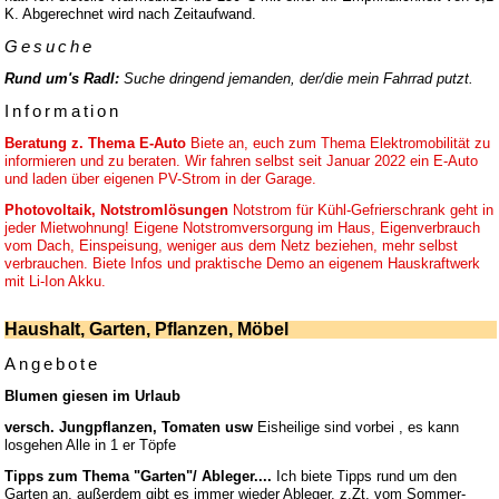
K. Abgerechnet wird nach Zeitaufwand.
Gesuche
Rund um's Radl:
Suche dringend jemanden, der/die mein Fahrrad putzt.
Information
Beratung z. Thema E-Auto
Biete an, euch zum Thema Elektromobilität zu
informieren und zu beraten. Wir fahren selbst seit Januar 2022 ein E-Auto
und laden über eigenen PV-Strom in der Garage.
Photovoltaik, Notstromlösungen
Notstrom für Kühl-Gefrierschrank geht in
jeder Mietwohnung! Eigene Notstromversorgung im Haus, Eigenverbrauch
vom Dach, Einspeisung, weniger aus dem Netz beziehen, mehr selbst
verbrauchen. Biete Infos und praktische Demo an eigenem Hauskraftwerk
mit Li-Ion Akku.
Haushalt, Garten, Pflanzen, Möbel
Angebote
Blumen giesen im Urlaub
versch. Jungpflanzen, Tomaten usw
Eisheilige sind vorbei , es kann
losgehen Alle in 1 er Töpfe
Tipps zum Thema "Garten"/ Ableger....
Ich biete Tipps rund um den
Garten an, außerdem gibt es immer wieder Ableger, z.Zt. vom Sommer-