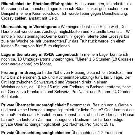
Räumlichkeit im Rheinland/Ruhrgebiet
Hallo zusammen, ich arbeite als
Masseur und an manchen Tagen kann ich Räumlichkeit gebrauchen zum
Beispiel in einem Kosmetikstudio. Ich würde lieber gegen Dienstleistung,
Crossy zahlen, anstatt mit Geld.
Übernachtung in Werningerode
Werningerode ist eine Reise wert. Der
Harz bietet wunderbare Ausflugsmöglichkeiten und kulturelle Events…. Wir
sind ein Touristenmagnet.Gerne könnt ihr gegen Talente oder Crossys bis
zu einer Woche bei mir übernachten.Für das Frühstück würde ich einen
kleinen Beitrag von fünf Euro einplanen.
Lagermitbenutzung in 85416 Langenbach
In meinem Lager könnte ich
noch ca. 10 Umzugskartons unterbringen. "Miete" 1,5 Stunden (18 Crossies
oder vergleichbar) pro Monat.
Freiburg im Breisgau
In der Nähe von Freiburg biete ich ein Gästezimmer
für 1 bis 2 Personen (Bad- und Küchenmitbenutzung) für 1 bis 5 Tage. Der
Ort liegt zwischen Schwarzwald und Vogesen direkt in einem
Weinbaugebiet, ca. 10 bis 15 min. von Freiburg im Breisgau entfernt, nahe
der Grenze zu Frankreich und Schweiz. Pro Nacht und Person: 24 Cr oder
40 Talente.
Private Übernachtungsmöglichkeit
Bekommst du Besuch von außerhalb
und hast keine Übernachtungsmöglichkeit für liebe Gäste? Oder kommst du
von außerhalb nach Emsdetten und kannst nicht abends wieder nach Hause
fahren? Ich biete ein Zimmer mit eigenem Badezimmer für kurzfristige
private Übernachtungsmöglichkeit (1-2 Nächte). Pro Nacht 15 Tal
Private Übernachtungsmöglichkeiten
Übernachtung: 1-2 Frauen im