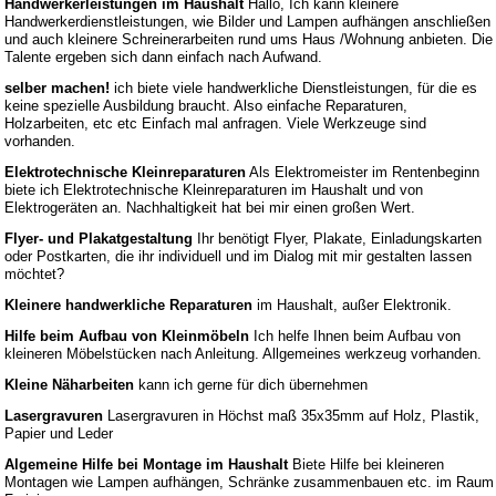
Handwerkerleistungen im Haushalt
Hallo, Ich kann kleinere
Handwerkerdienstleistungen, wie Bilder und Lampen aufhängen anschließen
und auch kleinere Schreinerarbeiten rund ums Haus /Wohnung anbieten. Die
Talente ergeben sich dann einfach nach Aufwand.
selber machen!
ich biete viele handwerkliche Dienstleistungen, für die es
keine spezielle Ausbildung braucht. Also einfache Reparaturen,
Holzarbeiten, etc etc Einfach mal anfragen. Viele Werkzeuge sind
vorhanden.
Elektrotechnische Kleinreparaturen
Als Elektromeister im Rentenbeginn
biete ich Elektrotechnische Kleinreparaturen im Haushalt und von
Elektrogeräten an. Nachhaltigkeit hat bei mir einen großen Wert.
Flyer- und Plakatgestaltung
Ihr benötigt Flyer, Plakate, Einladungskarten
oder Postkarten, die ihr individuell und im Dialog mit mir gestalten lassen
möchtet?
Kleinere handwerkliche Reparaturen
im Haushalt, außer Elektronik.
Hilfe beim Aufbau von Kleinmöbeln
Ich helfe Ihnen beim Aufbau von
kleineren Möbelstücken nach Anleitung. Allgemeines werkzeug vorhanden.
Kleine Näharbeiten
kann ich gerne für dich übernehmen
Lasergravuren
Lasergravuren in Höchst maß 35x35mm auf Holz, Plastik,
Papier und Leder
Algemeine Hilfe bei Montage im Haushalt
Biete Hilfe bei kleineren
Montagen wie Lampen aufhängen, Schränke zusammenbauen etc. im Raum