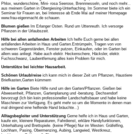
Phlox, wunderschöne, Mini- rosa Seerose, Brennnesseln, und noch mehr...
aus meinem Garten in Obergiesing-Unterhaching. Im Sommer biete ich ein
Seminar für Frauen an, bei Interesse ab Ende Mai auf meiner Homepage
www.frau-eigenmacht.de schauen.
Blumen gießen
Im Erlanger Osten. Rund um Uttenreuth. Ich versorge
Pflanzen in der Urlaubszeit.
Hilfe bei allen anfallenden Arbeiten
Ich helfe Euch gerne bei allen
anfallenden Arbeiten in Haus und Garten.Entrümpeln, Tragen von von
schweren Gegenständen, Fenster putzen, Einkaufen, oder im Garten bei
allem.was anliegt. Habe auch elektr. Heckenschere, Häcksler, elektr.
Fuchsschwanz, Laubentfernung alles kein Problem für mich.
Unterstütze bei leichter Hausarbeit.
Schönen Urlaub/reise
ich kann mich in dieser Zeit um Pflanzen, Haustiere
Briefkasten,Garten kümmern
Hilfe im Garten
Biete Hilfe rund um den Garten/Pflanzen. Gießen bei
Abwesenheit, Pflanzen, Gartenplanung und -beratung. Dechsendorf
bevorzugt (Ich bin kein professioneller Landschaftsbauer und habe keine
Maschinen zur Verfügung. Es geht mehr so um die Momente in denen man
mal dringend eine helfende Hand bräuchte...)
Alltagsbegleiter und Unterstützung
Gerne helfe ich in Haus und Garten,
kaufe ein, kleinere Reparaturen, Fahrdienst, erkläre Handyfunktionen,
Unterhaltung und Brettspiele. (keine Pflege) Nur im Westen: Gräfelfing,
Lochham, Pasing, Obermenzing, Aubing, Langwied, Westkreuz,