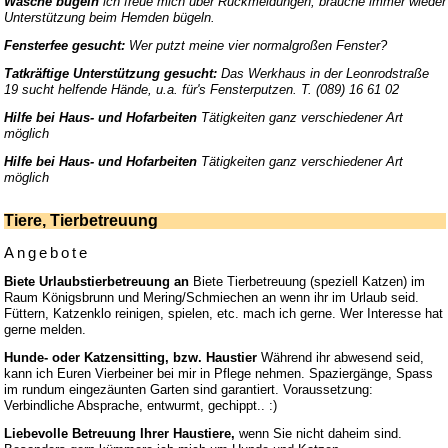
Wäsche bügeln
ich freue mich über Rückmeldungen, brauche immer wieder
Unterstützung beim Hemden bügeln.
Fensterfee gesucht:
Wer putzt meine vier normalgroßen Fenster?
Tatkräftige Unterstützung gesucht:
Das Werkhaus in der Leonrodstraße
19 sucht helfende Hände, u.a. für's Fensterputzen. T. (089) 16 61 02
Hilfe bei Haus- und Hofarbeiten
Tätigkeiten ganz verschiedener Art
möglich
Hilfe bei Haus- und Hofarbeiten
Tätigkeiten ganz verschiedener Art
möglich
Tiere, Tierbetreuung
Angebote
Biete Urlaubstierbetreuung an
Biete Tierbetreuung (speziell Katzen) im
Raum Königsbrunn und Mering/Schmiechen an wenn ihr im Urlaub seid.
Füttern, Katzenklo reinigen, spielen, etc. mach ich gerne. Wer Interesse hat
gerne melden.
Hunde- oder Katzensitting, bzw. Haustier
Während ihr abwesend seid,
kann ich Euren Vierbeiner bei mir in Pflege nehmen. Spaziergänge, Spass
im rundum eingezäunten Garten sind garantiert. Voraussetzung:
Verbindliche Absprache, entwurmt, gechippt.. :)
Liebevolle Betreuung Ihrer Haustiere,
wenn Sie nicht daheim sind.