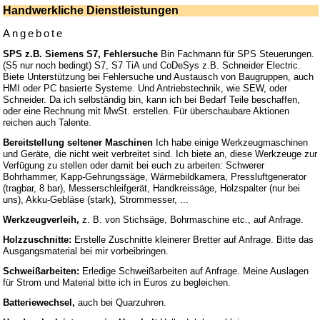
Handwerkliche Dienstleistungen
Angebote
SPS z.B. Siemens S7, Fehlersuche
Bin Fachmann für SPS Steuerungen.
(S5 nur noch bedingt) S7, S7 TiA und CoDeSys z.B. Schneider Electric.
Biete Unterstützung bei Fehlersuche und Austausch von Baugruppen, auch
HMI oder PC basierte Systeme. Und Antriebstechnik, wie SEW, oder
Schneider. Da ich selbständig bin, kann ich bei Bedarf Teile beschaffen,
oder eine Rechnung mit MwSt. erstellen. Für überschaubare Aktionen
reichen auch Talente.
Bereitstellung seltener Maschinen
Ich habe einige Werkzeugmaschinen
und Geräte, die nicht weit verbreitet sind. Ich biete an, diese Werkzeuge zur
Verfügung zu stellen oder damit bei euch zu arbeiten: Schwerer
Bohrhammer, Kapp-Gehrungssäge, Wärmebildkamera, Pressluftgenerator
(tragbar, 8 bar), Messerschleifgerät, Handkreissäge, Holzspalter (nur bei
uns), Akku-Gebläse (stark), Strommesser, ...
Werkzeugverleih,
z. B. von Stichsäge, Bohrmaschine etc., auf Anfrage.
Holzzuschnitte:
Erstelle Zuschnitte kleinerer Bretter auf Anfrage. Bitte das
Ausgangsmaterial bei mir vorbeibringen.
Schweißarbeiten:
Erledige Schweißarbeiten auf Anfrage. Meine Auslagen
für Strom und Material bitte ich in Euros zu begleichen.
Batteriewechsel,
auch bei Quarzuhren.