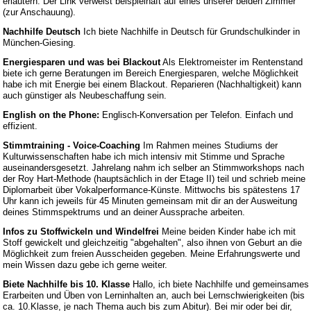
erläutern. Der Link verweist beispielhaft auf eines unserer beiden Zimmer
(zur Anschauung).
Nachhilfe Deutsch
Ich biete Nachhilfe in Deutsch für Grundschulkinder in
München-Giesing.
Energiesparen und was bei Blackout
Als Elektromeister im Rentenstand
biete ich gerne Beratungen im Bereich Energiesparen, welche Möglichkeit
habe ich mit Energie bei einem Blackout. Reparieren (Nachhaltigkeit) kann
auch günstiger als Neubeschaffung sein.
English on the Phone:
Englisch-Konversation per Telefon. Einfach und
effizient.
Stimmtraining - Voice-Coaching
Im Rahmen meines Studiums der
Kulturwissenschaften habe ich mich intensiv mit Stimme und Sprache
auseinandersgesetzt. Jahrelang nahm ich selber an Stimmworkshops nach
der Roy Hart-Methode (hauptsächlich in der Etage II) teil und schrieb meine
Diplomarbeit über Vokalperformance-Künste. Mittwochs bis spätestens 17
Uhr kann ich jeweils für 45 Minuten gemeinsam mit dir an der Ausweitung
deines Stimmspektrums und an deiner Aussprache arbeiten.
Infos zu Stoffwickeln und Windelfrei
Meine beiden Kinder habe ich mit
Stoff gewickelt und gleichzeitig "abgehalten", also ihnen von Geburt an die
Möglichkeit zum freien Ausscheiden gegeben. Meine Erfahrungswerte und
mein Wissen dazu gebe ich gerne weiter.
Biete Nachhilfe bis 10. Klasse
Hallo, ich biete Nachhilfe und gemeinsames
Erarbeiten und Üben von Lerninhalten an, auch bei Lernschwierigkeiten (bis
ca. 10.Klasse, je nach Thema auch bis zum Abitur). Bei mir oder bei dir,