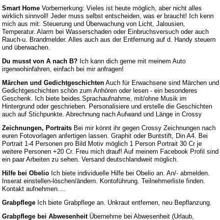
Smart Home
Vorbemerkung: Vieles ist heute möglich, aber nicht alles
wirklich sinnvoll! Jeder muss selbst entscheiden, was er braucht! Ich kenn
mich aus mit: Steuerung und Überwachung von Licht, Jalousien,
Temperatur. Alarm bei Wasserschaden oder Einbruchsversuch oder auch
Rauch-u. Brandmelder. Alles auch aus der Entfernung auf d. Handy steuern
und überwachen.
Du musst von A nach B?
Ich kann dich gerne mit meinem Auto
irgenwohinfahren, einfach bei mir anfragen!
Märchen und Gedichtgeschichten
Auch für Erwachsene sind Märchen und
Gedichtgeschichten schön zum Anhören oder lesen - ein besonderes
Geschenk. Ich biete beides.Sprachaufnahme, mit/ohne Musik im
Hintergrund oder geschrieben. Personalisiere und erstelle die Geschichten
auch auf Stichpunkte. Abrechnung nach Aufwand und Länge in Crossy
Zeichnungen, Portraits
Bei mir könnt ihr gegen Crossy Zeichnungen nach
euren Fotovorlagen anfertigen lassen. Graphit oder Buntstift, Din A4. Bei
Portrait 1-4 Personen pro Bild Motiv möglich 1 Person Portrait 30 Cr je
weitere Personen +20 Cr. Freu mich drauf! Auf meinem Facebook Profil sind
ein paar Arbeiten zu sehen. Versand deutschlandweit möglich.
Hilfe bei Obelio
Ich biete individuelle Hilfe bei Obelio an. An/- abmelden.
Inserat einstellen-löschen/ändern. Kontoführung. Teilnehmerliste finden.
Kontakt aufnehmen....
Grabpflege
Ich biete Grabpflege an. Unkraut entfernen, neu Bepflanzung.
Grabpflege bei Abwesenheit
Übernehme bei Abwesenheit (Urlaub,