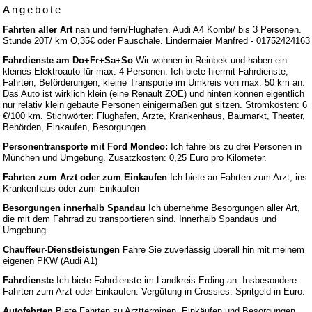
Angebote
Fahrten aller Art
nah und fern/Flughafen. Audi A4 Kombi/ bis 3 Personen.
Stunde 20T/ km O,35€ oder Pauschale. Lindermaier Manfred - 01752424163
Fahrdienste am Do+Fr+Sa+So
Wir wohnen in Reinbek und haben ein
kleines Elektroauto für max. 4 Personen. Ich biete hiermit Fahrdienste,
Fahrten, Beförderungen, kleine Transporte im Umkreis von max. 50 km an.
Das Auto ist wirklich klein (eine Renault ZOE) und hinten können eigentlich
nur relativ klein gebaute Personen einigermaßen gut sitzen. Stromkosten: 6
€/100 km. Stichwörter: Flughafen, Ärzte, Krankenhaus, Baumarkt, Theater,
Behörden, Einkaufen, Besorgungen
Personentransporte mit Ford Mondeo:
Ich fahre bis zu drei Personen in
München und Umgebung. Zusatzkosten: 0,25 Euro pro Kilometer.
Fahrten zum Arzt oder zum Einkaufen
Ich biete an Fahrten zum Arzt, ins
Krankenhaus oder zum Einkaufen
Besorgungen innerhalb Spandau
Ich übernehme Besorgungen aller Art,
die mit dem Fahrrad zu transportieren sind. Innerhalb Spandaus und
Umgebung.
Chauffeur-Dienstleistungen
Fahre Sie zuverlässig überall hin mit meinem
eigenen PKW (Audi A1)
Fahrdienste
Ich biete Fahrdienste im Landkreis Erding an. Insbesondere
Fahrten zum Arzt oder Einkaufen. Vergütung in Crossies. Spritgeld in Euro.
Autofahrten
Biete Fahrten zu Arztterminen, Einkäufen und Besorgungen.