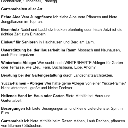
Lochhausen, Gröbenzell, Planegg.
Gartenarbeiten aller Art.
Echte Aloe Vera Jungpflanze
Ich ziehe Aloe Vera Pflanzen und biete
Jungpflanzen im Topf an.
Brennholz
Nadel und Laubholz trocken ofenfertig oder frisch Jetzt ist die
richtige Zeit zum Einlagern
Einkauf für Senioren
in Haidhausen und Berg am Laim.
Unterstützung bei der Hausarbeit im Raum
Moosach und Neuhausen,
auch Fensterputzen.
Winterharte Ableger
Wer sucht noch WINTERHARTE Ableger für Garten
oder Terrasse, wie Efeu, Farn, Buchsbaum, Eibe, Ahorn?
Beratung bei der Gartengestaltung
durch Landschaftsarchitekten.
Yucca-Palmen - Ableger
Wer hätte gerne Ableger von einer Yucca-Palme?
Nicht winterhart - große und kleine Fechser.
Helfende Hand im Haus oder Garten
Biete Mithilfe bei Haus und
Gartenarbeit.
Besorgungen
Ich biete Besorgungen an und kleine Lieferdienste. Sprit in
Euro
Gartenarbeit
Ich biete Mithilfe beim Rasen Mähen, Laub Rechen, pflanzen
von Blumen / Sträuchen.