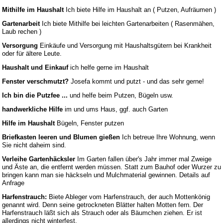
Mithilfe im Haushalt
Ich biete Hilfe im Haushalt an ( Putzen, Aufräumen )
Gartenarbeit
Ich biete Mithilfe bei leichten Gartenarbeiten ( Rasenmähen,
Laub rechen )
Versorgung
Einkäufe und Versorgung mit Haushaltsgütern bei Krankheit
oder für ältere Leute.
Haushalt und Einkauf
ich helfe gerne im Haushalt
Fenster verschmutzt?
Josefa kommt und putzt - und das sehr gerne!
Ich bin die Putzfee ...
und helfe beim Putzen, Bügeln usw.
handwerkliche Hilfe
im und ums Haus, ggf. auch Garten
Hilfe im Haushalt
Bügeln, Fenster putzen
Briefkasten leeren und Blumen gießen
Ich betreue Ihre Wohnung, wenn
Sie nicht daheim sind.
Verleihe Gartenhäcksler
Im Garten fallen über's Jahr immer mal Zweige
und Äste an, die entfernt werden müssen. Statt zum Bauhof oder Wurzer zu
bringen kann man sie häckseln und Mulchmaterial gewinnen. Details auf
Anfrage
Harfenstrauch:
Biete Ableger vom Harfenstrauch, der auch Mottenkönig
genannt wird. Denn seine getrockneten Blätter halten Motten fern. Der
Harfenstrauch läßt sich als Strauch oder als Bäumchen ziehen. Er ist
allerdings nicht winterfest.