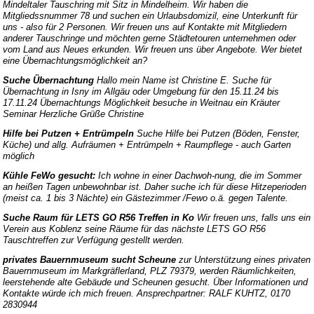
Mindeltaler Tauschring mit Sitz in Mindelheim. Wir haben die
Mitgliedssnummer 78 und suchen ein Urlaubsdomizil, eine Unterkunft für
uns - also für 2 Personen. Wir freuen uns auf Kontakte mit Mitgliedern
anderer Tauschringe und möchten gerne Städtetouren unternehmen oder
vom Land aus Neues erkunden. Wir freuen uns über Angebote. Wer bietet
eine Übernachtungsmöglichkeit an?
Suche Übernachtung
Hallo mein Name ist Christine E. Suche für
Übernachtung in Isny im Allgäu oder Umgebung für den 15.11.24 bis
17.11.24 Übernachtungs Möglichkeit besuche in Weitnau ein Kräuter
Seminar Herzliche Grüße Christine
Hilfe bei Putzen + Entrümpeln
Suche Hilfe bei Putzen (Böden, Fenster,
Küche) und allg. Aufräumen + Entrümpeln + Raumpflege - auch Garten
möglich
Kühle FeWo gesucht:
Ich wohne in einer Dachwoh-nung, die im Sommer
an heißen Tagen unbewohnbar ist. Daher suche ich für diese Hitzeperioden
(meist ca. 1 bis 3 Nächte) ein Gästezimmer /Fewo o.ä. gegen Talente.
Suche Raum für LETS GO R56 Treffen in Ko
Wir freuen uns, falls uns ein
Verein aus Koblenz seine Räume für das nächste LETS GO R56
Tauschtreffen zur Verfügung gestellt werden.
privates Bauernmuseum sucht Scheune
zur Unterstützung eines privaten
Bauernmuseum im Markgräflerland, PLZ 79379, werden Räumlichkeiten,
leerstehende alte Gebäude und Scheunen gesucht. Über Informationen und
Kontakte würde ich mich freuen. Ansprechpartner: RALF KUHTZ, 0170
2830944