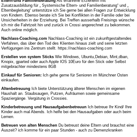
Eltern-und Familienberatung
Als erfahrene Erzieherin mit
Zusatzausbildung für „ Systemische Eltern- und Familienberatung“ und „
Elternbegleitung“ unterstütze ich Sie gerne bei allen Fragen zur Entwicklung
von Kindern. Ebenso berate ich Sie bei Konflikten in der Familie oder bei
Unsicherheiten in der Erziehung. Bei Treffen ausserhalb Freisings wünsche
ich mir die Fahrtzeit hin und zurück in Crossi angerechnet zu bekommen.
Auch online möglich.
Nachlass-Coaching.com
Nachlass-Coaching ist ein zukunftgestaltendes
Verfahren, das über den Tod des Klienten hinaus zielt und seine letzten
Verfügungen ins Zentrum stellt. https://nachlass-coaching.com
Erstellen von system Sticks
Wie Windows, Ubuntu,Debian, Mint,dban,
Knopix, gparted oder auch Apple IOS 10Euro für den Stick oder Selbst
mitgebrachter mindestens 8GB
Einkauf für Senioren:
Ich gehe gerne für Senioren im Münchner Osten
einkaufen.
Altenbetreuung
Ich biete Unterstützung älterer Menschen im eigenen
Haushalt an. Staubsaugen, Putzen, Aufräumen sowie gemeinsame
Spaziergänge. Vergütung in Crossies.
Kinderbetreuung und Hausaufgabenbetreuun
Ich betreue Ihr Kind/ Ihre
Kinder auch mal Abends. Ich helfe bei den Hausaufgaben oder auch beim
Lernen.
Betreuen von alten Menschen
Du betreust deine Eltern und brauchst eine
Auszeit? ich komme für ein paar Stunden - auch zu Demenzkranken