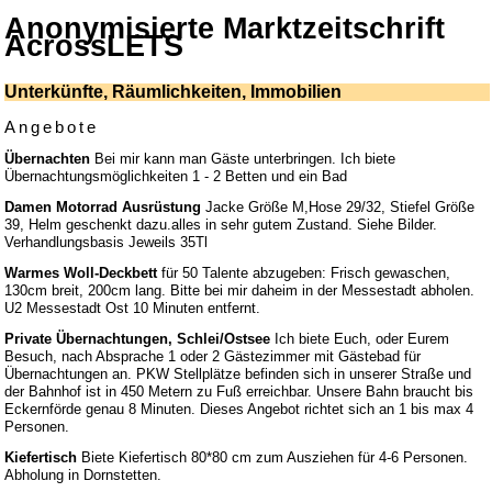
Anonymisierte Marktzeitschrift
AcrossLETS
Unterkünfte, Räumlichkeiten, Immobilien
Angebote
Übernachten
Bei mir kann man Gäste unterbringen. Ich biete
Übernachtungsmöglichkeiten 1 - 2 Betten und ein Bad
Damen Motorrad Ausrüstung
Jacke Größe M,Hose 29/32, Stiefel Größe
39, Helm geschenkt dazu.alles in sehr gutem Zustand. Siehe Bilder.
Verhandlungsbasis Jeweils 35Tl
Warmes Woll-Deckbett
für 50 Talente abzugeben: Frisch gewaschen,
130cm breit, 200cm lang. Bitte bei mir daheim in der Messestadt abholen.
U2 Messestadt Ost 10 Minuten entfernt.
Private Übernachtungen, Schlei/Ostsee
Ich biete Euch, oder Eurem
Besuch, nach Absprache 1 oder 2 Gästezimmer mit Gästebad für
Übernachtungen an. PKW Stellplätze befinden sich in unserer Straße und
der Bahnhof ist in 450 Metern zu Fuß erreichbar. Unsere Bahn braucht bis
Eckernförde genau 8 Minuten. Dieses Angebot richtet sich an 1 bis max 4
Personen.
Kiefertisch
Biete Kiefertisch 80*80 cm zum Ausziehen für 4-6 Personen.
Abholung in Dornstetten.