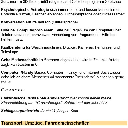
Zeichnen in 3D
Biete Einführung in das 3D-Zeichenprogramm Sketchup.
Psychologische Astrologie
sich immer tiefer und besser kennenlernen,
Potentiale nutzen, Grenzen erkennen, Einzelgespräche oder Prozessarbeit
Konversation auf Italienisch
(Muttersprache)
Hilfe bei Computerproblemen
Helfe bei Fragen um den Computer über
Telefon und/oder Teamviewer. Einrichtung von Programmen, Hilfe bei
Fehlern, usw.
Kaufberatung
für Waschmaschinen, Drucker, Kameras, Ferngläser und
Teleskope
Gebe Mathenachhilfe in Sachsen
abgerechnet wird in Zeit inkl. Anfahrt
zzgl. Fahrtkosten in €
Computer -/Handy Basics
Computer-, Handy- und Internet Basiswissen
gebe ich an ältere Menschen od.sogenannte "behinderte" Menschen gerne
weiter
Gesuche
Elektronische Jahres-Steuererklärung:
Wer könnte helfen meine
Steuererklärung am PC anzufertigen? Betrifft erst das Jahr 2025.
Schlagzeugunterricht
für ein 11 jähriges Kind
Transport, Umzüge, Fahrgemeinschaften