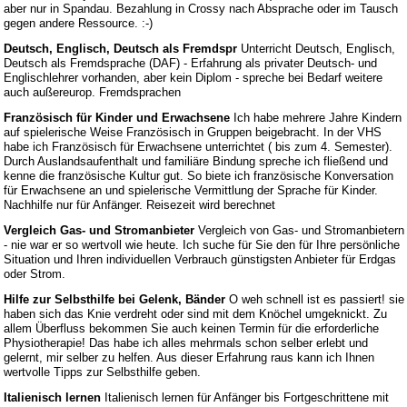
aber nur in Spandau. Bezahlung in Crossy nach Absprache oder im Tausch
gegen andere Ressource. :-)
Deutsch, Englisch, Deutsch als Fremdspr
Unterricht Deutsch, Englisch,
Deutsch als Fremdsprache (DAF) - Erfahrung als privater Deutsch- und
Englischlehrer vorhanden, aber kein Diplom - spreche bei Bedarf weitere
auch außereurop. Fremdsprachen
Französisch für Kinder und Erwachsene
Ich habe mehrere Jahre Kindern
auf spielerische Weise Französisch in Gruppen beigebracht. In der VHS
habe ich Französisch für Erwachsene unterrichtet ( bis zum 4. Semester).
Durch Auslandsaufenthalt und familiäre Bindung spreche ich fließend und
kenne die französische Kultur gut. So biete ich französische Konversation
für Erwachsene an und spielerische Vermittlung der Sprache für Kinder.
Nachhilfe nur für Anfänger. Reisezeit wird berechnet
Vergleich Gas- und Stromanbieter
Vergleich von Gas- und Stromanbietern
- nie war er so wertvoll wie heute. Ich suche für Sie den für Ihre persönliche
Situation und Ihren individuellen Verbrauch günstigsten Anbieter für Erdgas
oder Strom.
Hilfe zur Selbsthilfe bei Gelenk, Bänder
O weh schnell ist es passiert! sie
haben sich das Knie verdreht oder sind mit dem Knöchel umgeknickt. Zu
allem Überfluss bekommen Sie auch keinen Termin für die erforderliche
Physiotherapie! Das habe ich alles mehrmals schon selber erlebt und
gelernt, mir selber zu helfen. Aus dieser Erfahrung raus kann ich Ihnen
wertvolle Tipps zur Selbsthilfe geben.
Italienisch lernen
Italienisch lernen für Anfänger bis Fortgeschrittene mit