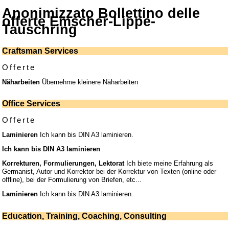
Anonimizzato Bollettino delle
offerte Emscher-Lippe-
Tauschring
Craftsman Services
Offerte
Näharbeiten
Übernehme kleinere Näharbeiten
Office Services
Offerte
Laminieren
Ich kann bis DIN A3 laminieren.
Ich kann bis DIN A3 laminieren
Korrekturen, Formulierungen, Lektorat
Ich biete meine Erfahrung als
Germanist, Autor und Korrektor bei der Korrektur von Texten (online oder
offline), bei der Formulierung von Briefen, etc...
Laminieren
Ich kann bis DIN A3 laminieren.
Education, Training, Coaching, Consulting