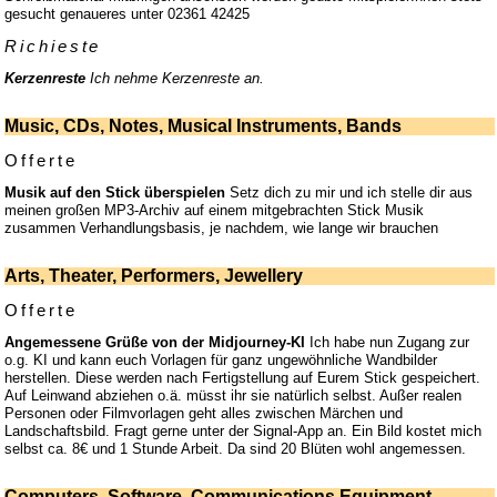
gesucht genaueres unter 02361 42425
Richieste
Kerzenreste
Ich nehme Kerzenreste an.
Music, CDs, Notes, Musical Instruments, Bands
Offerte
Musik auf den Stick überspielen
Setz dich zu mir und ich stelle dir aus
meinen großen MP3-Archiv auf einem mitgebrachten Stick Musik
zusammen Verhandlungsbasis, je nachdem, wie lange wir brauchen
Arts, Theater, Performers, Jewellery
Offerte
Angemessene Grüße von der Midjourney-KI
Ich habe nun Zugang zur
o.g. KI und kann euch Vorlagen für ganz ungewöhnliche Wandbilder
herstellen. Diese werden nach Fertigstellung auf Eurem Stick gespeichert.
Auf Leinwand abziehen o.ä. müsst ihr sie natürlich selbst. Außer realen
Personen oder Filmvorlagen geht alles zwischen Märchen und
Landschaftsbild. Fragt gerne unter der Signal-App an. Ein Bild kostet mich
selbst ca. 8€ und 1 Stunde Arbeit. Da sind 20 Blüten wohl angemessen.
Computers, Software, Communications Equipment