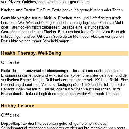
von Pizzen, Quiches, oder was ihr sonst gerne hättet
Kuchen und Torten
Für Eure Feste backe ich gerne Kuchen oder Torten
Getreide verarbeiten zu Mehl o. Flocken
Mehl und Haferflocken frisch
herstellen Wer Wert auf eine gesunde Ernährung legt, dem kann ich Mehl
oder Haferflocken frisch zubereiten. Besitze eine leistungsstarke
Getreidemühle und einen Flocker. Bin auch bereit die Geräte zum Brunsch
mitzubringen und vor Ort dann Getreide zu Mehl oder Flocken verarbeiten.
Dazu bitte vorher immer Bescheid sagen !!!
Health, Therapy, Well-Being
Offerte
Reiki
Reiki ist universelle Lebensenergie. Reiki ist eine uralte japanische
Entsprannungsmethode und wirkt auf der körperlichen, der geistigen und der
seelischen Ebene. Ich bin Reikimeister und arbeite seit 1991 mit Reiki. Eine
Behandlung dauert incl. Vor- und Nachgespräch 1,5 Stunden. Ich führe die
Behandlungen bei mir zu Hause, oder auf Wunsch auch bei Ihnen/Dir zu
Hause durch. Reiki ist begleitend und ersetzt weder Arzt noch Therapie!
Hobby, Leisure
Offerte
Doppelkopf
ab drei Interessenten gebe ich gerne einen Kursus/
Schreibmaterial mitbringen ansonsten werden geübte MitspielerInnen stets