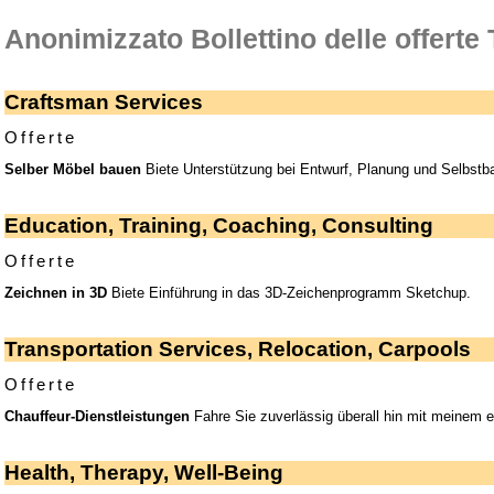
Anonimizzato Bollettino delle offerte
Craftsman Services
Offerte
Selber Möbel bauen
Biete Unterstützung bei Entwurf, Planung und Selbstb
Education, Training, Coaching, Consulting
Offerte
Zeichnen in 3D
Biete Einführung in das 3D-Zeichenprogramm Sketchup.
Transportation Services, Relocation, Carpools
Offerte
Chauffeur-Dienstleistungen
Fahre Sie zuverlässig überall hin mit meinem
Health, Therapy, Well-Being