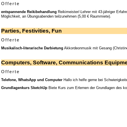
Offerte
entspannende Reikibehandlung
Reikimeister/-Lehrer mit 43-jähriger Erfa
Möglichkeit, an Übungsabenden teilzunehmen (5,00 € Raummiete).
Parties, Festivities, Fun
Offerte
Musikalisch-literarische Darbietung
Akkordeonmusik mit Gesang (Christine)
Computers, Software, Communications Equipm
Offerte
Telefone, WhatsApp und Computer
Hallo ich helfe gerne bei Schwierigke
Grundlagenkurs SketchUp
Biete Kurs zum Erlernen der Grundlagen des 