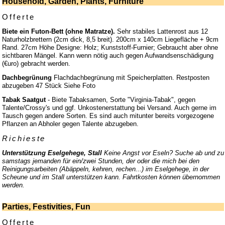
Household, Garden, Plants, Furniture
Offerte
Biete ein Futon-Bett (ohne Matratze).
Sehr stabiles Lattenrost aus 12
Naturholzbrettern (2cm dick, 8,5 breit). 200cm x 140cm Liegefläche + 9cm
Rand. 27cm Höhe Designe: Holz; Kunststoff-Furnier; Gebraucht aber ohne
sichtbaren Mängel. Kann wenn nötig auch gegen Aufwandsenschädigung
(€uro) gebracht werden.
Dachbegrünung
Flachdachbegrünung mit Speicherplatten. Restposten
abzugeben 47 Stück Siehe Foto
Tabak Saatgut
- Biete Tabaksamen, Sorte "Virginia-Tabak", gegen
Talente/Crossy's und ggf. Unkostenerstattung bei Versand. Auch gerne im
Tausch gegen andere Sorten. Es sind auch mitunter bereits vorgezogene
Pflanzen an Abholer gegen Talente abzugeben.
Richieste
Unterstützung Eselgehege, Stall
Keine Angst vor Eseln? Suche ab und zu
samstags jemanden für ein/zwei Stunden, der oder die mich bei den
Reinigungsarbeiten (Abäppeln, kehren, rechen...) im Eselgehege, in der
Scheune und im Stall unterstützen kann. Fahrtkosten können übernommen
werden.
Parties, Festivities, Fun
Offerte