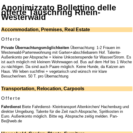
Anonimizzato Bollettino delle
offerte Tauschring Rhein-
Westerwald
Accommodation, Premises, Real Estate
Offerte
Private Übernachtungsmöglichkeiten
Übernachtung: 1-2 Frauen im
Westerwald-Parterrewohnung mit Garten+abschliebarem Hof. Talente-
Außenkonto per Absprache + kleine Unkostenspende für Wasser/Strom. Es
ist auch möglich mit kleinem Wohnwagen od. Bus auf dem Hof bis 1 Woche
zu nächtigen. Da sind auch Paare möglich. Keine Hunde, da Katzen am
Haus. Wir leben suchtfrei + vegetarisch und wünsch mir klare
Besucher/inen. 50 T. pro Übernachtung
Transportation, Relocation, Carpools
Offerte
Fahrdienst
Biete Fahrdienst- Kleintransport Altenkirchen/ Hachenburg und
direkter Umgebung. Talente für die Zeit nach Absprache, Spritkosten in
Euro. Außenkonto möglich. Bitte wg. Absprache zeitig melden. Pan-
Be@web.de