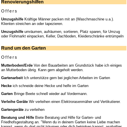
Renovierungshilfen
Offers
Umzugshilfe
Kräftige Männer packen mit an (Waschmaschine u.a.).
Klienten streichen an oder tapezieren.
Umzugshilfe
umräumen, aufräumen, sortieren, Platz sparen, für Umzug
oder Flohmarkt einpacken, Keller, Dachboden, Kleiderschränke entrümpeln
Rund um den Garten
Offers
Mutterboden/Erde
Von den Bauarbeiten am Grundstück habe ich einiges
an Mutterboden übrig. Kann gern abgeholt werden.
Gartenarbeit
Ich unterstütze gern bei jeglichen Arbeiten im Garten
Hecke
ich schneide deine Hecke und helfe im Garten
Garten
Bringe Beete schnell wieder auf Vordermann.
Verleihe Geräte
Wir verleihen einen Elektrorasenmäher und Vertikutierer.
Gartengeräte
zu verleihen
Beratung und Hilfe
Biete Beratung und Hilfe für Garten- und
Friedhofsgestaltung an. "Wenn du in deinem Garten keine Liebe machen
kannst, wenn du dort nicht träumen oder dich betrinken kannst, asphaltier