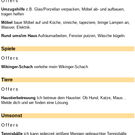
Offers
Umzugshilfe
z.B. Glas/Porzellan verpacken, Möbel ab- und aufbauen,
tragen helfen
Möbel
baue Möbel auf und Küche, streiche, tapeziere, bringe Lampen an,
Wasser, Elektrik.
Rund ums/im Haus
Aufräumarbeiten, Fenster putzen, Wäsche bügeln.
Spiele
Offers
Wikinger-Schach
verleihe mein Wikinger-Schach
Tiere
Offers
Haustierbetreuung
Ich betreue dein Haustier. Ob Hund, Katze, Maus...
Melde dich und wir finden eine Lösung.
Umsonst
Offers
Tennisbälle
ich kann jederzeit größere Mengen gebrauchter Tennisbälle