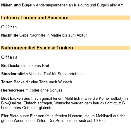
Nähen und Bügeln
Änderungsarbeiten an Kleidung und Bügeln aller Art
Lehren / Lernen und Seminare
Offers
Nachhilfe
Gebe Nachhilfe in Mathe bis zum Abitur.
Nahrungsmittel Essen & Trinken
Offers
Brot
backe dir leckeres Brot.
Sturzkartoffeln
Verleihe Topf für Sturzkartoffeln.
Torten
Backe dir eine Torte nach Wunsch.
Herrencreme
mit oder ohne Schuss
Brot backen
aus frisch gemahlenem Mehl (ich mahle die Körner selbst), in
Bio-Qualität. Einfach anfragen, Wünsche werden gern berücksichtigt, z.B.
bestimmtes Getreide, glutenfrei...
Eier
Biete bunte Eier von freilaufenden Hühnern, die im Mobilstall auf der
grünen Wiese leben dürfen. Der Preis bezieht sich auf 10 Eier.