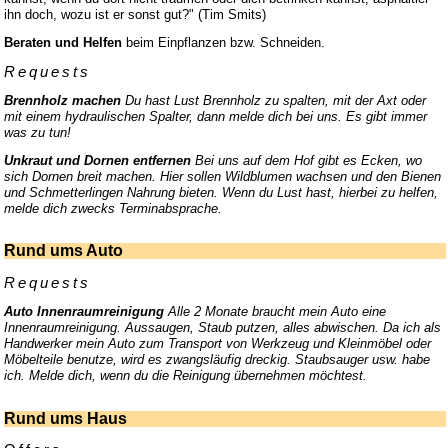
ihn doch, wozu ist er sonst gut?" (Tim Smits)
Beraten und Helfen
beim Einpflanzen bzw. Schneiden.
Requests
Brennholz machen
Du hast Lust Brennholz zu spalten, mit der Axt oder
mit einem hydraulischen Spalter, dann melde dich bei uns. Es gibt immer
was zu tun!
Unkraut und Dornen entfernen
Bei uns auf dem Hof gibt es Ecken, wo
sich Dornen breit machen. Hier sollen Wildblumen wachsen und den Bienen
und Schmetterlingen Nahrung bieten. Wenn du Lust hast, hierbei zu helfen,
melde dich zwecks Terminabsprache.
Rund ums Auto
Requests
Auto Innenraumreinigung
Alle 2 Monate braucht mein Auto eine
Innenraumreinigung. Aussaugen, Staub putzen, alles abwischen. Da ich als
Handwerker mein Auto zum Transport von Werkzeug und Kleinmöbel oder
Möbelteile benutze, wird es zwangsläufig dreckig. Staubsauger usw. habe
ich. Melde dich, wenn du die Reinigung übernehmen möchtest.
Rund ums Haus