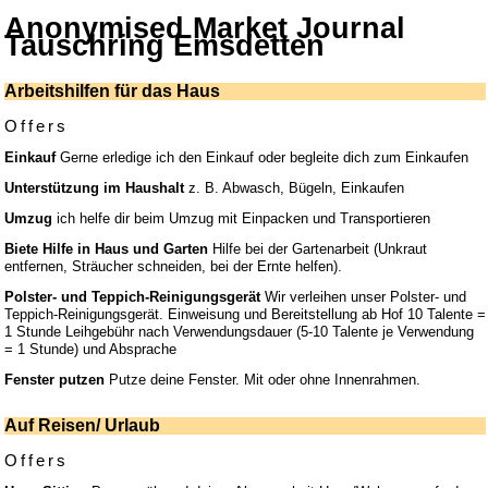
Anonymised Market Journal
Tauschring Emsdetten
Arbeitshilfen für das Haus
Offers
Einkauf
Gerne erledige ich den Einkauf oder begleite dich zum Einkaufen
Unterstützung im Haushalt
z. B. Abwasch, Bügeln, Einkaufen
Umzug
ich helfe dir beim Umzug mit Einpacken und Transportieren
Biete Hilfe in Haus und Garten
Hilfe bei der Gartenarbeit (Unkraut
entfernen, Sträucher schneiden, bei der Ernte helfen).
Polster- und Teppich-Reinigungsgerät
Wir verleihen unser Polster- und
Teppich-Reinigungsgerät. Einweisung und Bereitstellung ab Hof 10 Talente =
1 Stunde Leihgebühr nach Verwendungsdauer (5-10 Talente je Verwendung
= 1 Stunde) und Absprache
Fenster putzen
Putze deine Fenster. Mit oder ohne Innenrahmen.
Auf Reisen/ Urlaub
Offers