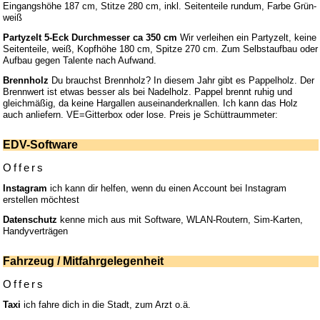
Eingangshöhe 187 cm, Stitze 280 cm, inkl. Seitenteile rundum, Farbe Grün-
weiß
Partyzelt 5-Eck Durchmesser ca 350 cm
Wir verleihen ein Partyzelt, keine
Seitenteile, weiß, Kopfhöhe 180 cm, Spitze 270 cm. Zum Selbstaufbau oder
Aufbau gegen Talente nach Aufwand.
Brennholz
Du brauchst Brennholz? In diesem Jahr gibt es Pappelholz. Der
Brennwert ist etwas besser als bei Nadelholz. Pappel brennt ruhig und
gleichmäßig, da keine Hargallen auseinanderknallen. Ich kann das Holz
auch anliefern. VE=Gitterbox oder lose. Preis je Schüttraummeter:
EDV-Software
Offers
Instagram
ich kann dir helfen, wenn du einen Account bei Instagram
erstellen möchtest
Datenschutz
kenne mich aus mit Software, WLAN-Routern, Sim-Karten,
Handyverträgen
Fahrzeug / Mitfahrgelegenheit
Offers
Taxi
ich fahre dich in die Stadt, zum Arzt o.ä.