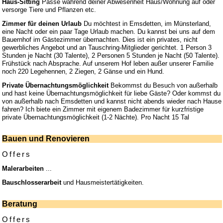
Haus-Sitting
Passe während deiner Abwesenheit Haus/Wohnung auf oder
versorge Tiere und Pflanzen etc.
Zimmer für deinen Urlaub
Du möchtest in Emsdetten, im Münsterland,
eine Nacht oder ein paar Tage Urlaub machen. Du kannst bei uns auf dem
Bauernhof im Gästezimmer übernachten. Dies ist ein privates, nicht
gewerbliches Angebot und an Tauschring-Mitglieder gerichtet. 1 Person 3
Stunden je Nacht (30 Talente), 2 Personen 5 Stunden je Nacht (50 Talente).
Frühstück nach Absprache. Auf unserem Hof leben außer unserer Familie
noch 220 Legehennen, 2 Ziegen, 2 Gänse und ein Hund.
Private Übernachtungsmöglichkeit
Bekommst du Besuch von außerhalb
und hast keine Übernachtungsmöglichkeit für liebe Gäste? Oder kommst du
von außerhalb nach Emsdetten und kannst nicht abends wieder nach Hause
fahren? Ich biete ein Zimmer mit eigenem Badezimmer für kurzfristige
private Übernachtungsmöglichkeit (1-2 Nächte). Pro Nacht 15 Tal
Bauen und Renovieren
Offers
Malerarbeiten
...
Bauschlosserarbeit
und Hausmeistertätigkeiten.
Beratung
Offers