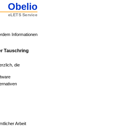
Obelio
eLETS Service
ßerdem Informationen
er Tauschring
rzlich, die
ftware
ernativen
tlicher Arbeit