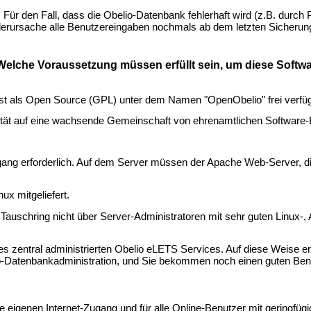
 Für den Fall, dass die Obelio-Datenbank fehlerhaft wird (z.B. durch
erursache alle Benutzereingaben nochmals ab dem letzten Sicherun
Welche Voraussetzung müssen erfüllt sein, um diese Softwar
 ist als Open Source (GPL) unter dem Namen "OpenObelio" frei verfüg
alität auf eine wachsende Gemeinschaft von ehrenamtlichen Software-
Zugang erforderlich. Auf dem Server müssen der Apache Web-Server,
ux mitgeliefert.
 Tauschring nicht über Server-Administratoren mit sehr guten Linux
des zentral administrierten Obelio eLETS Services. Auf diese Weise e
io-Datenbankadministration, und Sie bekommen noch einen guten Ben
ne eigenen Internet-Zugang und für alle Online-Benutzer mit geringfügig