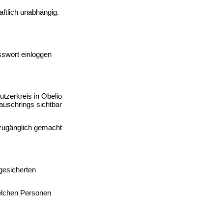
aftlich unabhängig.
swort einloggen
tzerkreis in Obelio
Tauschrings sichtbar
zugänglich gemacht
gesicherten
welchen Personen