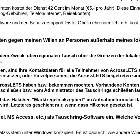
seraten kostet der Dienst 42 Cent im Monat (€5,- pro Jahr). Diese Ei
ng-Gebühren, Telefon/Internet, Reisekosten).
are und den Benutzersupport leistet Obelio ehrenamtlich, d.h. kosten
ten gegen meinen Willen an Personen außerhalb meines lo
 dem Zweck, überregionalen Tausch über die Grenzen der lokal
.
, sind Ihre Kontaktdaten für alle Teilnehmer von AcrossLETS s
insetzen, oder Einzelpersonen, die AcrossLETS beigetreten sin
n AcrossLETS haben bzw. bekommen möchten. Vorhandene Konten
" schließen bzw. vom Administrator des Tauschrings schließen la
et das Häkchen "Marktregeln akzeptiert" im Aufnahmeformular da
rd. Letzteres geschieht nur, wenn dass Häkchen gesetzt ist.
, MS Access, etc.) als Tauschring-Software ein. Welche Vor
atzsystem unter Windows konzipiert. Es ist dadurch, wie andere 