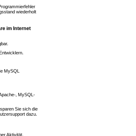
 Programmierfehler
gsstand wiederholt
e im Internet
bar.
Entwicklern.
 die MySQL
-, Apache-, MySQL-
rsparen Sie sich die
utzersupport dazu.
er Aktivität.