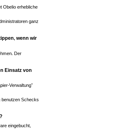
t Obelio erhebliche
dministratoren ganz
tippen, wenn wir
nehmen. Der
en Einsatz von
apier-Verwaltung"
ng benutzen Schecks
u?
are eingebucht,