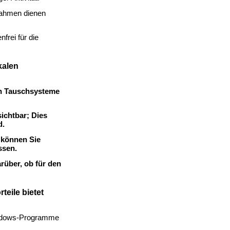
nnahmen dienen
frei für die
kalen
en Tauschsysteme
ichtbar; Dies
d.
 können Sie
ssen.
rüber, ob für den
teile bietet
Windows-Programme