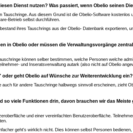
esen Dienst nutzen? Was passiert, wenn Obelio seinen Dien
en Tauschringe. Aus diesem Grund ist die Obelio-Software kostenlos 
are-Betrieb selbst durchführen.
estand ihres Tauschrings aus der Obelio- Datenbank exportieren, um 
nen in Obelio oder müssen die Verwaltungsvorgänge zentral
 Tauschringe können selber bestimmen, welche Personen welche admi
eilnehmer- und Inseratsverwaltung autark (also nicht auf Obelio ange
t" oder geht Obelio auf Wünsche zur Weiterentwicklung ein?
auch für andere Tauschringe halbwegs sinnvoll erscheinen, zieht Ob
 so viele Funktionen drin, davon brauchen wir das Meiste g
tzeroberfläche und einer vereinfachten Benutzeroberfläche. Teilnehm
ten.
nfacher geht's wirklich nicht. Dies können selbst Personen bedienen, 