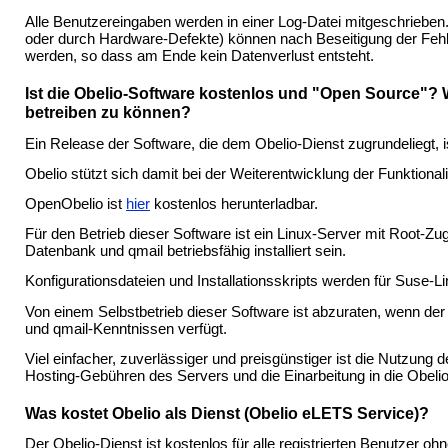
Alle Benutzereingaben werden in einer Log-Datei mitgeschrieben.
oder durch Hardware-Defekte) können nach Beseitigung der Fehl
werden, so dass am Ende kein Datenverlust entsteht.
Ist die Obelio-Software kostenlos und "Open Source"? 
betreiben zu können?
Ein Release der Software, die dem Obelio-Dienst zugrundeliegt,
Obelio stützt sich damit bei der Weiterentwicklung der Funktion
OpenObelio ist
hier
kostenlos herunterladbar.
Für den Betrieb dieser Software ist ein Linux-Server mit Root-
Datenbank und qmail betriebsfähig installiert sein.
Konfigurationsdateien und Installationsskripts werden für Suse-Lin
Von einem Selbstbetrieb dieser Software ist abzuraten, wenn der
und qmail-Kenntnissen verfügt.
Viel einfacher, zuverlässiger und preisgünstiger ist die Nutzung 
Hosting-Gebühren des Servers und die Einarbeitung in die Obel
Was kostet Obelio als Dienst (Obelio eLETS Service)?
Der Obelio-Dienst ist kostenlos für alle registrierten Benutzer oh