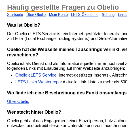
Häufig gestellte Fragen zu Obelio
Startseite
Über Obelio
Mein Konto
LETS-Ökonomie
Stiftung
Links
Was ist Obelio?
Der Obelio eLETS Service ist ein Internet-gestützter Inserats- 
zu LETS (Local Exchange Trading Systems) und Geld-Alternativ
Obelio hat die Webseite meines Tauschrings verlinkt, v
revanchieren?
Obelio ist als Dienst und als Informationsquelle immer noch viel 
folgenden Links mit Erläuterung auf Ihrer Webseite anzubringen:
Obelio eLETS Service
: Internet-gestützter Inserats-, Abre
LETS-Links Westeuropa
: Aktuelle Link-Liste zu mehr als 
Wo finde ich eine Beschreibung des Funktionsumfangs
Über Obelio
Wer steckt hinter Obelio?
Obelio geht auf das Engagement einer Einzelperson, Lutz Jaitner,
entwickelt und betreibt diese zur Unterstützung von Tauschringen