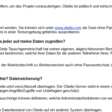
fern, um das Projekt voranzubringen. Obelio ist politisch und wirtsch
iert werden. Sie können sich unter
www.obelio.com
als Gast ohne Pas
en) in einer Testumgebung gefahrlos ausprobieren.
a jeder auf meine Daten zugreifen?
. Jede Tauschgemeinschaft hat seinen eigenen, abgeschlossenen Benu
bst bestimmen, welche ihrer Daten für die anderen Teilnehmer ihres 
m der Marktzeitschrift zu Werbezwecken auch ohne Passwortschutz 
echte? Datensicherung?
io wird verschlüsselt übertragen. Der Obelio-Server steht in einem 
egen Angriffe/Zugriffe von Unbefugten geschützt.
Tauschringe können definieren, welche Administratorfunktionen von 
en Datenbestand von Obelio auf ein anderes System übertragen.